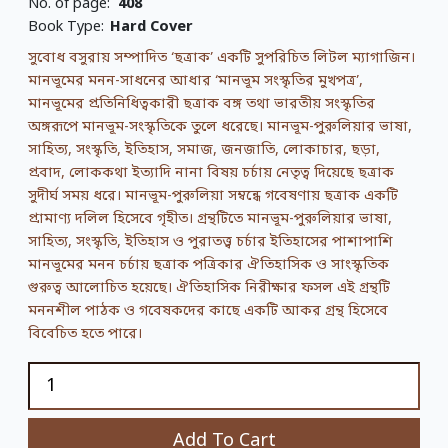
No. of page:
408
Book Type:
Hard Cover
সুবোধ বসুরায় সম্পাদিত ‘ছত্রাক’ একটি সুপরিচিত লিটল ম্যাগাজিন।
মানভূমের মনন-সাধনের আধার ‘মানভূম সংস্কৃতির মুখপত্র’,
মানভূমের প্রতিনিধিত্বকারী ছত্রাক বঙ্গ তথা ভারতীয় সংস্কৃতির
অঙ্গরূপে মানভূম-সংস্কৃতিকে তুলে ধরেছে। মানভূম-পুরুলিয়ার ভাষা,
সাহিত্য, সংস্কৃতি, ইতিহাস, সমাজ, জনজাতি, লোকাচার, ছড়া,
প্রবাদ, লোককথা ইত্যাদি নানা বিষয় চর্চায় নেতৃত্ব দিয়েছে ছত্রাক
সুদীর্ঘ সময় ধরে। মানভূম-পুরুলিয়া সম্বন্ধে গবেষণায় ছত্রাক একটি
প্রামাণ্য দলিল হিসেবে গৃহীত। গ্রন্থটিতে মানভূম-পুরুলিয়ার ভাষা,
সাহিত্য, সংস্কৃতি, ইতিহাস ও পুরাতত্ত্ব চর্চার ইতিহাসের পাশাপাশি
মানভূমের মনন চর্চায় ছত্রাক পত্রিকার ঐতিহাসিক ও সাংস্কৃতিক
গুরুত্ব আলোচিত হয়েছে। ঐতিহাসিক নিরীক্ষার ফসল এই গ্রন্থটি
মননশীল পাঠক ও গবেষকদের কাছে একটি আকর গ্রন্থ হিসেবে
বিবেচিত হতে পারে।
Add To Cart