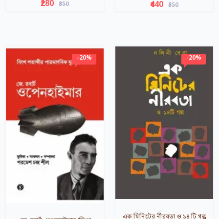
₹280
₹440
₹350
₹550
-20%
-20%
এক মিনিটের নীরবতা ও ১৪ টি গল্প