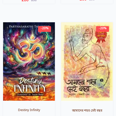
₹280
₹350
-20%
-20%
Destiny Infinity
আমাদের শহর সেই বছর